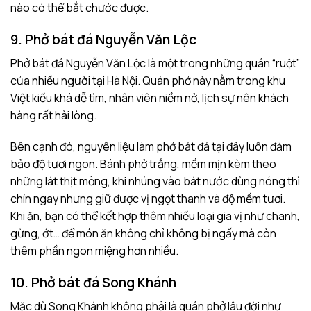
nào có thể bắt chước được.
9. Phở bát đá Nguyễn Văn Lộc
Phở bát đá Nguyễn Văn Lộc là một trong những quán “ruột”
của nhiều người tại Hà Nội. Quán phở này nằm trong khu
Việt kiều khá dễ tìm, nhân viên niềm nở, lịch sự nên khách
hàng rất hài lòng.
Bên cạnh đó, nguyên liệu làm phở bát đá tại đây luôn đảm
bảo độ tươi ngon. Bánh phở trắng, mềm mịn kèm theo
những lát thịt mỏng, khi nhúng vào bát nước dùng nóng thì
chín ngay nhưng giữ được vị ngọt thanh và độ mềm tươi.
Khi ăn, bạn có thể kết hợp thêm nhiều loại gia vị như chanh,
gừng, ớt… để món ăn không chỉ không bị ngấy mà còn
thêm phần ngon miệng hơn nhiều.
10. Phở bát đá Song Khánh
Mặc dù Song Khánh không phải là quán phở lâu đời như