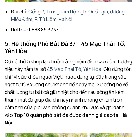
Địa chỉ:
Cổng 7, Trung tâm Hội nghị Quốc gia, đường
Miếu Đầm, P. Từ Liêm, Hà Nội
Hotline: 0888 85 3737
5. Hệ thống Phở Bát Đá 37 – 45 Mạc Thái Tổ,
Yên Hòa
Cơ sở thứ 5 khép lại chuỗi trải nghiệm đỉnh cao của thương
hiệu này nằm tại số
45 Mạc Thái Tổ, Yên Hòa
. Giữ đúng tôn
chỉ “vì sức khỏe người Việt”, nước dùng tại đây trong vắt,
ngọt từ tủy xương chứ không hề ngấy mỡ. Sự đồng bộ về
chất lượng từ bát đá giữ nhiệt cho đến rau sống ăn kèm
thanh mát đã giúp địa chỉ này nhanh chóng chiếm trọn
cảm tình của giới văn phòng quanh khu vực và ghi danh
vào
Top 10 quán phở bát đá được đánh giá cao tại Hà
Nội
.