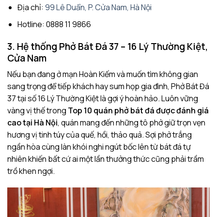
Địa chỉ:
99 Lê Duẩn, P. Cửa Nam, Hà Nội
Hotline: 0888 11 9866
3. Hệ thống Phở Bát Đá 37 – 16 Lý Thường Kiệt,
Cửa Nam
Nếu bạn đang ở mạn Hoàn Kiếm và muốn tìm không gian
sang trọng để tiếp khách hay sum họp gia đình, Phở Bát Đá
37 tại số 16 Lý Thường Kiệt là gợi ý hoàn hảo. Luôn vững
vàng vị thế trong
Top 10 quán phở bát đá được đánh giá
cao tại Hà Nội
, quán mang đến những tô phở giữ trọn vẹn
hương vị tinh túy của quế, hồi, thảo quả. Sợi phở trắng
ngần hòa cùng làn khói nghi ngút bốc lên từ bát đá tự
nhiên khiến bất cứ ai một lần thưởng thức cũng phải trầm
trồ khen ngợi.