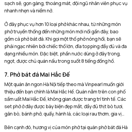
sạch sẽ, gọn gàng, thoáng mát, đội ngũ nhân viên phục vụ
nhanh nhẹn và niềm nở.
Ở đây phục vụ hơn 10 loại phở khác nhau, từ những món
phở truyền thống đến những món mới nổi gần đây, bao
gồm cả phở bát đá. Khi gọi một thố phở nóng hổi, bạn sẽ
phải ngạc nhiên bởi chiếc thố lớn, đĩa topping đầy đủ và đa
dạng nhiều món. Đặc biệt, phần nước dùng ở đây trong,
ngọt, được chủ quán nấu trong suốt 8 tiếng đồng hồ.
7. Phở bát đá Mai Hắc Đế
Một quán ăn ngon Hà Nội tiếp theo mà Vinpearl muốn giới
thiệu đến bạn chính là Mai Hắc Hế. Quán nằm trên con phố
sầm uất Mai Hắc Đế, không gian được trang trí tinh tế. Các
set phở ở đây được bày biện đẹp mắt, đầy đủ thịt bò tươi,
gân bò, bánh phở, quẩy, hành lá, các loại rau thơm, gia vị…
Bên cạnh đó, hương vị của món phở tại quán phở bát đá Hà