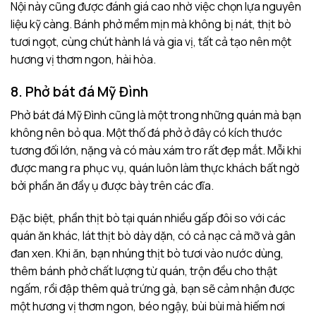
Nội này cũng được đánh giá cao nhờ việc chọn lựa nguyên
liệu kỹ càng. Bánh phở mềm mịn mà không bị nát, thịt bò
tươi ngọt, cùng chút hành lá và gia vị, tất cả tạo nên một
hương vị thơm ngon, hài hòa.
8. Phở bát đá Mỹ Đình
Phở bát đá Mỹ Đình cũng là một trong những quán mà bạn
không nên bỏ qua. Một thố đá phở ở đây có kích thước
tương đối lớn, nặng và có màu xám tro rất đẹp mắt. Mỗi khi
được mang ra phục vụ, quán luôn làm thực khách bất ngờ
bởi phần ăn đầy ụ được bày trên các đĩa.
Đặc biệt, phần thịt bò tại quán nhiều gấp đôi so với các
quán ăn khác, lát thịt bò dày dặn, có cả nạc cả mỡ và gân
đan xen. Khi ăn, bạn nhúng thịt bò tươi vào nước dùng,
thêm bánh phở chất lượng từ quán, trộn đều cho thật
ngấm, rồi đập thêm quả trứng gà, bạn sẽ cảm nhận được
một hương vị thơm ngon, béo ngậy, bùi bùi mà hiếm nơi