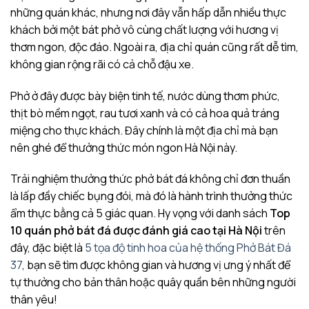
những quán khác, nhưng nơi đây vẫn hấp dẫn nhiều thực
khách bởi một bát phở vô cùng chất lượng với hương vị
thơm ngon, độc đáo. Ngoài ra, địa chỉ quán cũng rất dễ tìm,
không gian rộng rãi có cả chỗ đậu xe.
Phở ở đây được bày biện tinh tế, nước dùng thơm phức,
thịt bò mềm ngọt, rau tươi xanh và có cả hoa quả tráng
miệng cho thực khách. Đây chính là một địa chỉ mà bạn
nên ghé để thưởng thức món ngon Hà Nội này.
Trải nghiệm thưởng thức phở bát đá không chỉ đơn thuần
là lấp đầy chiếc bụng đói, mà đó là hành trình thưởng thức
ẩm thực bằng cả 5 giác quan. Hy vọng với danh sách
Top
10 quán phở bát đá được đánh giá cao tại Hà Nội
trên
đây, đặc biệt là
5 tọa độ tinh hoa của hệ thống Phở Bát Đá
37
, bạn sẽ tìm được không gian và hương vị ưng ý nhất để
tự thưởng cho bản thân hoặc quây quần bên những người
thân yêu!