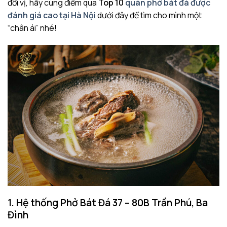
đổi vị, hãy cùng điểm qua
Top 10
quán phở bát đá được
đánh giá cao tại Hà Nội
dưới đây để tìm cho mình một
“chân ái” nhé!
1. Hệ thống Phở Bát Đá 37 – 80B Trần Phú, Ba
Đình