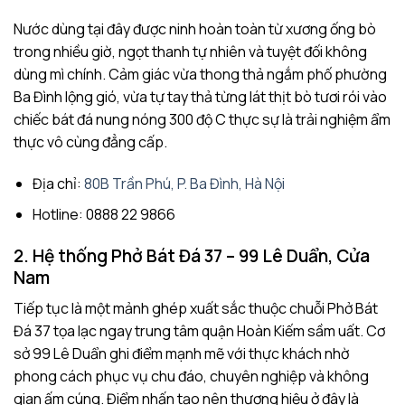
Nước dùng tại đây được ninh hoàn toàn từ xương ống bò
trong nhiều giờ, ngọt thanh tự nhiên và tuyệt đối không
dùng mì chính. Cảm giác vừa thong thả ngắm phố phường
Ba Đình lộng gió, vừa tự tay thả từng lát thịt bò tươi rói vào
chiếc bát đá nung nóng 300 độ C thực sự là trải nghiệm ẩm
thực vô cùng đẳng cấp.
Địa chỉ:
80B Trần Phú, P. Ba Đình, Hà Nội
Hotline: 0888 22 9866
2. Hệ thống Phở Bát Đá 37 – 99 Lê Duẩn, Cửa
Nam
Tiếp tục là một mảnh ghép xuất sắc thuộc chuỗi Phở Bát
Đá 37 tọa lạc ngay trung tâm quận Hoàn Kiếm sầm uất. Cơ
sở 99 Lê Duẩn ghi điểm mạnh mẽ với thực khách nhờ
phong cách phục vụ chu đáo, chuyên nghiệp và không
gian ấm cúng. Điểm nhấn tạo nên thương hiệu ở đây là