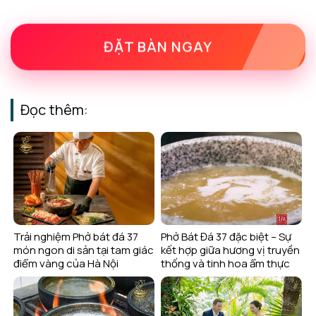
ĐẶT BÀN NGAY
Đọc thêm:
Trải nghiệm Phở bát đá 37
Phở Bát Đá 37 đặc biệt – Sự
món ngon di sản tại tam giác
kết hợp giữa hương vị truyền
điểm vàng của Hà Nội
thống và tinh hoa ẩm thực
hiện đại