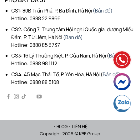
PHỞ BÁT ĐÁ 37
CS1: 80B Trần Phú, P. Ba Đình, Hà Nội
(Bản đồ)
Hotline: 0888 22 9866
CS2: Cổng 7, Trung tâm Hội nghị Quốc gia, đường Miếu
Đầm, P. Từ Liêm, Hà Nội
(Bản đồ)
Hotline: 0888 85 3737
CS3: 16 Lý Thường Kiệt, P. Cửa Nam, Hà Nội (
Bản đồ
)
Hotline: 0888 98 1112
CS4: 45 Mạc Thái Tổ, P. Yên Hòa, Hà Nội (
Bản đồ
)
Hotline: 0888 88 5108
•
BLOG
•
LIÊN HỆ
Copyright 2026 ©
KBF Group