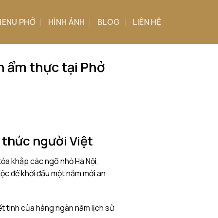
ENU PHỞ
HÌNH ẢNH
BLOG
LIÊN HỆ
n ẩm thực tại Phở
 thức người Việt
tỏa khắp các ngõ nhỏ Hà Nội,
tộc để khởi đầu một năm mới an
ết tinh của hàng ngàn năm lịch sử