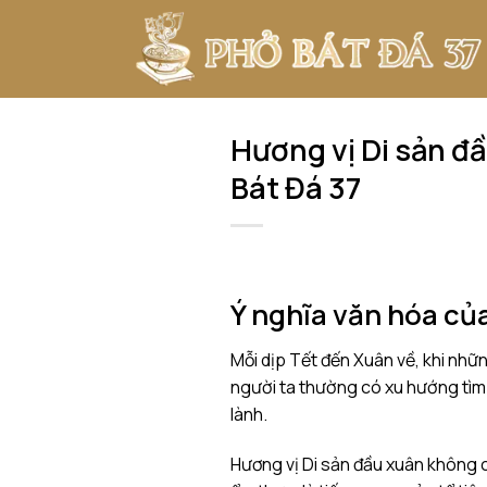
Bỏ
qua
nội
dung
Hương vị Di sản đầ
Bát Đá 37
Ý nghĩa văn hóa củ
Mỗi dịp Tết đến Xuân về, khi nhữ
người ta thường có xu hướng tìm
lành.
Hương vị Di sản đầu xuân không c