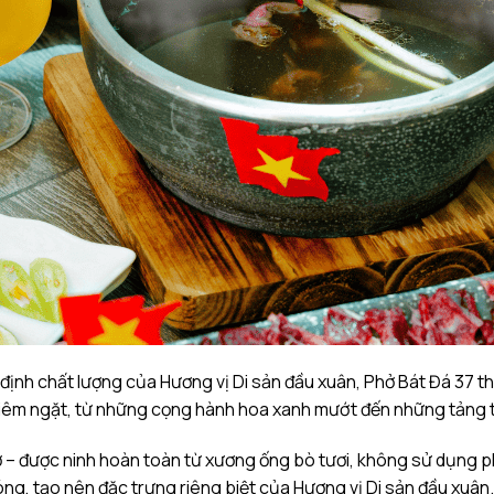
định chất lượng của Hương vị Di sản đầu xuân, Phở Bát Đá 37 th
iêm ngặt, từ những cọng hành hoa xanh mướt đến những tảng t
 – được ninh hoàn toàn từ xương ống bò tươi, không sử dụng ph
óng, tạo nên đặc trưng riêng biệt của Hương vị Di sản đầu xuân.