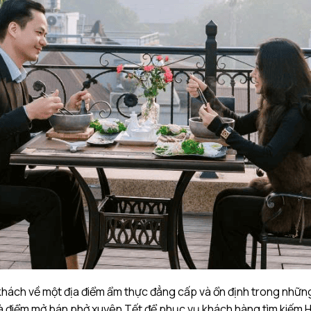
ách về một địa điểm ẩm thực đẳng cấp và ổn định trong những n
là điểm mở bán phở xuyên Tết để phục vụ khách hàng tìm kiếm H