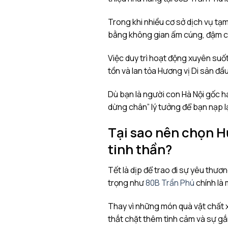
Trong khi nhiều cơ sở dịch vụ t
bằng không gian ấm cúng, đậm ch
Việc duy trì hoạt động xuyên suốt
tồn và lan tỏa Hương vị Di sản đầ
Dù bạn là người con Hà Nội gốc h
dừng chân” lý tưởng để bạn nạp l
Tại sao nên chọn H
tinh thần?
Tết là dịp để trao đi sự yêu thươ
trọng như
80B Trần Phú
chính là 
Thay vì những món quà vật chất x
thắt chặt thêm tình cảm và sự gắ