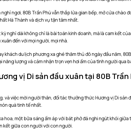
ạm nghỉ ngơi, 80B Trần Phú vẫn thắp lửa gian bếp, mở cửa chào
ất Hà Thành và dịch vụ tận tâm nhất.
 kỳ nghỉ dài không chỉ là bài toán kinh doanh, mà là cam kết củ
u xuân đến với mọi người, mọi nhà.
ay khách du lịch phương xa ghé thăm thủ đô ngày đầu năm, 80B
ại năng lượng và cảm nhận trọn vẹn hơi ấm của tình người qua b
ương vị Di sản đầu xuân tại 80B Trần
ng, và việc mời người thân, đối tác thưởng thức Hương vị Di sản
món quà tinh tế nhất.
a hoa, một bữa sáng ấm áp với bát phở đá nghi ngút khói giữa t
n kết giữa con người với con người.