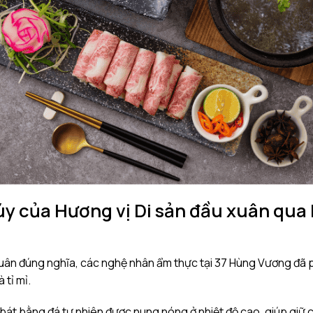
úy của Hương vị Di sản đầu xuân qua
xuân đúng nghĩa, các nghệ nhân ẩm thực tại 37 Hùng Vương đã p
 tỉ mỉ.
c bát bằng đá tự nhiên được nung nóng ở nhiệt độ cao, giúp giữ 