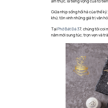
ẩm thực, là tiếng vọng của tổ ti
Giữa nhịp sống hối hả của thế kỷ 
khứ, tôn vinh những giá trị văn 
Tại
Phở Bát Đá 3
7, chúng tôi coi
năm mới sung túc, trọn vẹn và trà