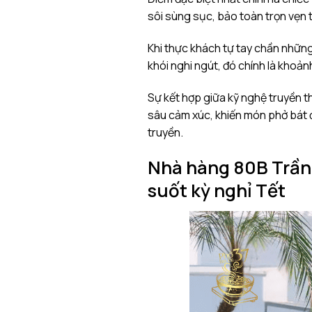
sôi sùng sục, bảo toàn trọn vẹn 
Khi thực khách tự tay chần những 
khói nghi ngút, đó chính là kho
Sự kết hợp giữa kỹ nghệ truyền t
sâu cảm xúc, khiến món phở bát 
truyền.
Nhà hàng 80B Trần 
suốt kỳ nghỉ Tết