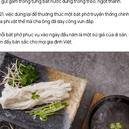
ên gửi gắm trong từng bát nước dùng trong trẻo, ngọt thanh.
21, việc dừng lại để thưởng thức một bát phở truyền thống chính
hóa phi vật thể mà cha ông đã dày công vun đắp.
 mỗi bát phở phục vụ vào ngày đầu năm là một sứ giả của di sả
n đầy bản sắc cho mọi gia đình Việt.