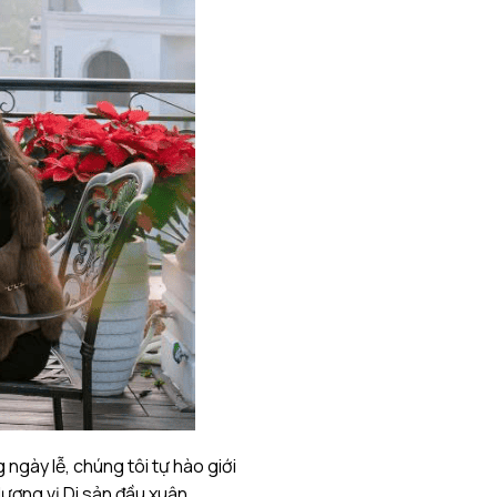
gày lễ, chúng tôi tự hào giới
ương vị Di sản đầu xuân.