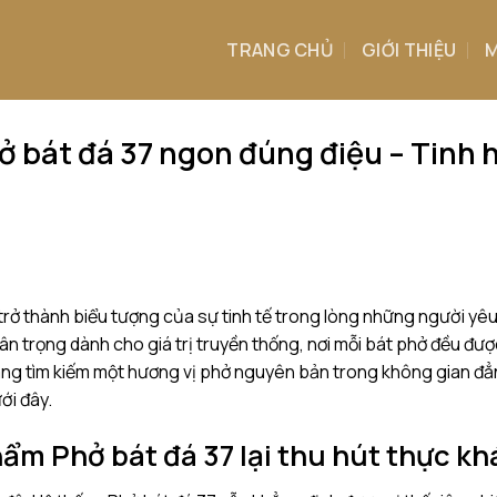
TRANG CHỦ
GIỚI THIỆU
M
 bát đá 37 ngon đúng điệu – Tinh 
 trở thành biểu tượng của sự tinh tế trong lòng những người yê
trân trọng dành cho giá trị truyền thống, nơi mỗi bát phở đều đ
ng tìm kiếm một hương vị phở nguyên bản trong không gian đẳ
ới đây.
hẩm Phở bát đá 37 lại thu hút thực k