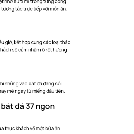
ệt nhờ sự tỉ mỉ trong từng công
tương tác trực tiếp với món ăn,
u giờ, kết hợp cùng các loại thảo
c khách sẽ cảm nhận rõ rệt hương
 Khi nhúng vào bát đá đang sôi
 say mê ngay từ miếng đầu tiên.
 bát đá 37 ngon
ủa thực khách về một bữa ăn