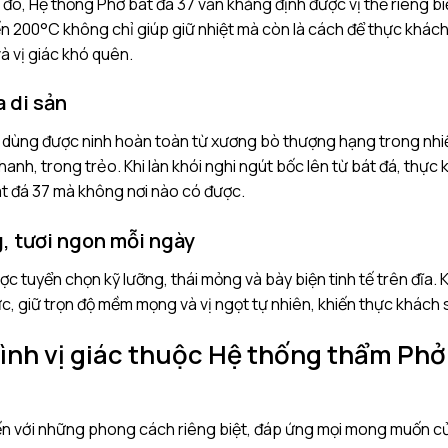
 đô, Hệ thống Phở bát đá 37 vẫn khẳng định được vị thế riêng bi
 200°C không chỉ giúp giữ nhiệt mà còn là cách để thực khách 
và vị giác khó quên.
 di sản
 dùng được ninh hoàn toàn từ xương bò thượng hạng trong nhiề
hanh, trong trẻo. Khi làn khói nghi ngút bốc lên từ bát đá, thự
át đá 37 mà không nơi nào có được.
, tươi ngon mỗi ngày
ược tuyển chọn kỹ lưỡng, thái mỏng và bày biện tinh tế trên đĩa.
tức, giữ trọn độ mềm mọng và vị ngọt tự nhiên, khiến thực khách
ình vị giác thuộc Hệ thống thẩm Phở
ến với những phong cách riêng biệt, đáp ứng mọi mong muốn c