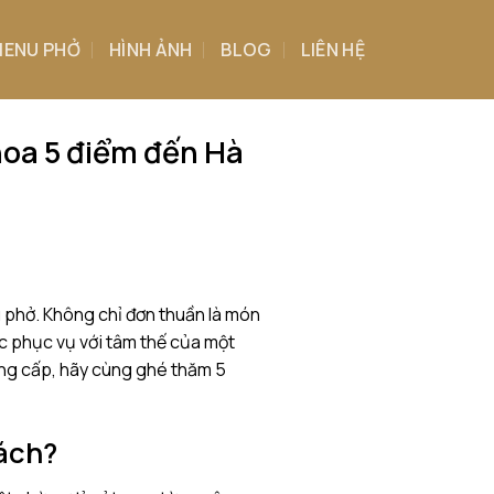
ENU PHỞ
HÌNH ẢNH
BLOG
LIÊN HỆ
hoa 5 điểm đến Hà
u phở. Không chỉ đơn thuần là món
ược phục vụ với tâm thế của một
ng cấp, hãy cùng ghé thăm 5
hách?