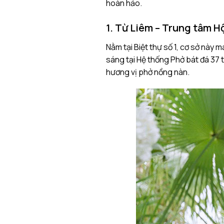
hoàn hảo.
1. Từ Liêm – Trung tâm H
Nằm tại Biệt thự số 1, cơ sở này
sáng tại Hệ thống Phở bát đá 37 t
hương vị phở nồng nàn.