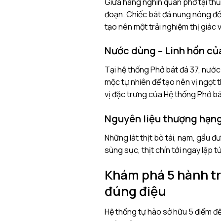
Giữa hàng nghìn quán phở tại thủ
đoạn. Chiếc bát đá nung nóng đến
tạo nên một trải nghiệm thị giác 
Nước dùng – Linh hồn của
Tại hệ thống Phở bát đá 37, nước
mộc tự nhiên để tạo nên vị ngọt t
vị đặc trưng của Hệ thống Phở b
Nguyên liệu thượng hạng
Những lát thịt bò tái, nạm, gầu đ
sùng sục, thịt chín tới ngay lập 
Khám phá 5 hành tr
đúng điệu
Hệ thống tự hào sở hữu 5 điểm đ