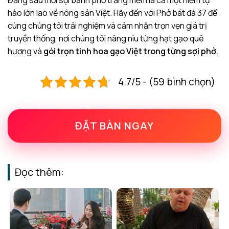
Đằng sau mỗi sợi bánh phở trắng mềm là cả một niềm tự
hào lớn lao về nông sản Việt. Hãy đến với Phở bát đá 37 để
cùng chúng tôi trải nghiệm và cảm nhận trọn vẹn giá trị
truyền thống, nơi chúng tôi nâng niu từng hạt gạo quê
hương và
gói trọn tinh hoa gạo Việt trong từng sợi phở
.
4.7/5 - (59 bình chọn)
ĐẶT BÀN NGAY
Đọc thêm: