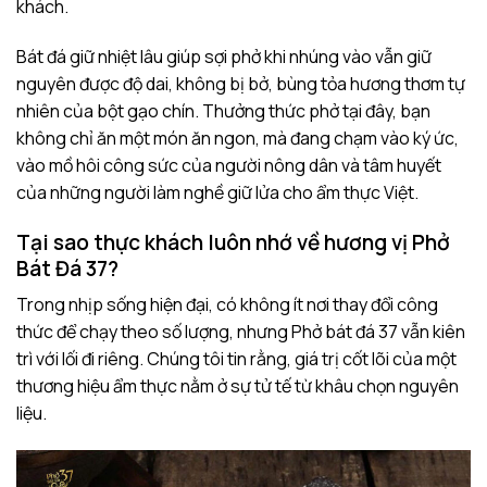
khách.
Bát đá giữ nhiệt lâu giúp sợi phở khi nhúng vào vẫn giữ
nguyên được độ dai, không bị bở, bùng tỏa hương thơm tự
nhiên của bột gạo chín. Thưởng thức phở tại đây, bạn
không chỉ ăn một món ăn ngon, mà đang chạm vào ký ức,
vào mồ hôi công sức của người nông dân và tâm huyết
của những người làm nghề giữ lửa cho ẩm thực Việt.
Tại sao thực khách luôn nhớ về hương vị Phở
Bát Đá 37?
Trong nhịp sống hiện đại, có không ít nơi thay đổi công
thức để chạy theo số lượng, nhưng Phở bát đá 37 vẫn kiên
trì với lối đi riêng. Chúng tôi tin rằng, giá trị cốt lõi của một
thương hiệu ẩm thực nằm ở sự tử tế từ khâu chọn nguyên
liệu.