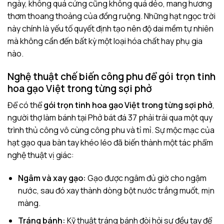
ngày, không quá cứng cũng không quá dẻo, mang hương
thơm thoang thoảng của đồng ruộng. Những hạt ngọc trời
này chính là yếu tố quyết định tạo nên độ dai mềm tự nhiên
mà không cần đến bất kỳ một loại hóa chất hay phụ gia
nào.
Nghệ thuật chế biến công phu để gói trọn tinh
hoa gạo Việt trong từng sợi phở
Để có thể
gói trọn tinh hoa gạo Việt trong từng sợi phở
,
người thợ làm bánh tại Phở bát đá 37 phải trải qua một quy
trình thủ công vô cùng công phu và tỉ mỉ. Sự mộc mạc của
hạt gạo qua bàn tay khéo léo đã biến thành một tác phẩm
nghệ thuật vị giác:
Ngâm và xay gạo:
Gạo được ngâm đủ giờ cho ngậm
nước, sau đó xay thành dòng bột nước trắng muốt, mịn
màng.
Tráng bánh:
Kỹ thuật tráng bánh đòi hỏi sự đều tay để